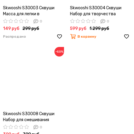
Skwooshi S30003 Сквуши
Skwooshi S30004 Сквуши
Масса для лепки в
Набор для творчества
контейнере 85 г
игровой - масса для лепки и
0
0
аксессуары
149 руб
299 руб
599 руб
1 299 руб
Распродано
В корзину
−50%
Skwooshi S30008 Сквуши
Набор для смешивания
цветов - масса для лепки и
0
аксессуары