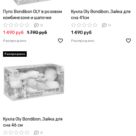
Пупс Bondibon OLY в розовом
Кукла Oly Bondibon, Зайка для
комбинезоне и шапочке
сна 41cм
функциональный, со звуком и
0
0
аксессуарами 36 см
1 490 руб
1 790 руб
1 490 руб
Распродано
Распродано
Кукла Oly Bondibon, Зайка для
сна 46 cм
0