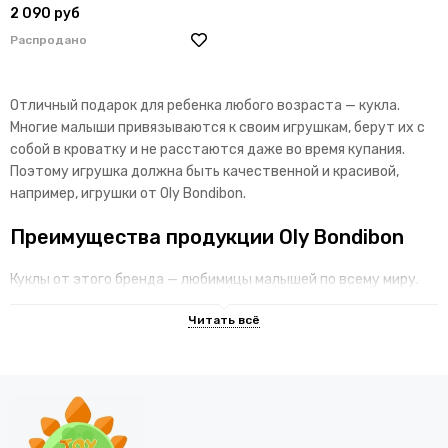
2 090 руб
Распродано
Отличный подарок для ребенка любого возраста — кукла.
Многие малыши привязываются к своим игрушкам, берут их с
собой в кроватку и не расстаются даже во время купания.
Поэтому игрушка должна быть качественной и красивой,
например, игрушки от Oly Bondibon.
Преимущества продукции Oly Bondibon
Куклы от этого бренда — любимицы малышей по всему миру.
Такая игрушка станет идеальным универсальным подарком,
потому что:
такие игрушки очень мягкие, поэтому подойдут для
малышей любого возраста;
приятный на ощупь материал позволяет брать куклу в