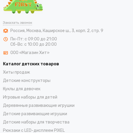
кроватку для сна;
материал гипоаллергенный, а значит здоровью ребенка
ничего не навредит;
Заказать звонок
Россия
,
Москва
,
Каширское ш., 3, корп. 2, стр. 9
ручки и ножки куклы двигаются, а меховой костюмчик
легко снимается;
Пн-Пт: с 09:00 до 21:00
Сб-Вс: с 10:00 до 20:00
работает от батареек, заряда которых хватает надолго, а
ООО «Магазин Хит»
коробочка с разъемом надежно спрятана от малыша;
Каталог детских товаров
все детали закреплены надежно — малыш может спокойно
Хиты продаж
играть, не опасаясь травм;
Детские конструкторы
Куклы для девочек
есть встроенная функция звука, который успокоит
малыша и настроит его на крепкий сон.
Игровые наборы для детей
Деревянные развивающие игрушки
Такая игрушка станет лучшим другом малыша, сделав его сон
Детские развивающие игрушки
крепким и спокойным. Нежные цвета и приятный меховой
комбинезон делают пупса одним из лучших в каталоге.
Детские наборы для творчества
Рюкзаки с LED-дисплеем PIXEL