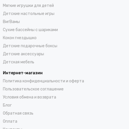
Купить куклу от Oly Bondibon можно всего за несколько кликов
Мягкие игрушки для детей
— достаточно выбрать понравившийся товар, добавить его в
корзину и оформить покупку. Забрать заказ можно лично
Детские настольные игры
через самовывоз или оформив доставку, которая действует
ВигВамы
по всей России.
Cухие бассейны c шариками
Кокон гнездышко
Детские подарочные боксы
Детские аксессуары
Детская мебель
Интернет-магазин
Политика конфиденциальности и оферта
Пользовательское соглашение
Условия обмена и возврата
Блог
Обратная связь
Оплата