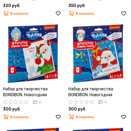
руками.Звёздочка.Ёлочка.
320 руб
350 руб
В корзину
В корзину
Набор для творчества
Набор для творчества
BONDIBON. Новогодняя
BONDIBON. Новогодняя
открытка своими руками
открытка своими руками
0
0
300 руб
300 руб
В корзину
В корзину