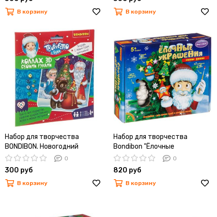
В корзину
В корзину
Набор для творчества
Набор для творчества
BONDIBON. Новогодний
Bondibon "Ёлочные
коллаж 3D своими
украшения"
0
0
руками.Дед Мороз,
300 руб
820 руб
Снегурочка, Мишка.
В корзину
В корзину