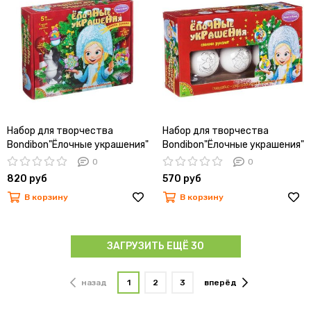
Набор для творчества
Набор для творчества
Bondibon"Ёлочные украшения"
Bondibon"Ёлочные украшения"
с 3-мя фигурными
0
0
украшениями, красками и
820 руб
570 руб
кисточкой
В корзину
В корзину
ЗАГРУЗИТЬ ЕЩЁ 30
назад
1
2
3
вперёд