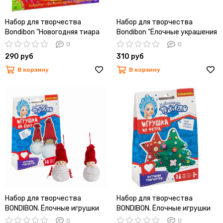
Набор для творчества
Набор для творчества
Bondibon "Новогодняя тиара
Bondibon "Ёлочные украшения
принцессы с пайетками и
из дерева" Снежинки 5 шт.
0
0
стразами"
290 руб
310 руб
В корзину
В корзину
Набор для творчества
Набор для творчества
BONDIBON. Ёлочные игрушки
BONDIBON. Ёлочные игрушки
своими руками. Куклы.
из фетра своими
0
0