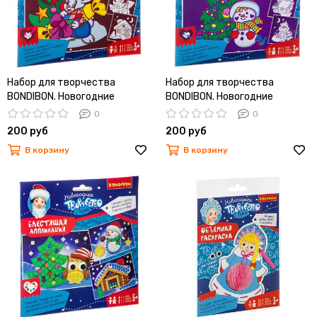
Набор для творчества
Набор для творчества
BONDIBON. Новогодние
BONDIBON. Новогодние
бархатные раскраски
бархатные раскраски
0
0
(бордовый фон)
(фиолетовый фон)
200 руб
200 руб
В корзину
В корзину