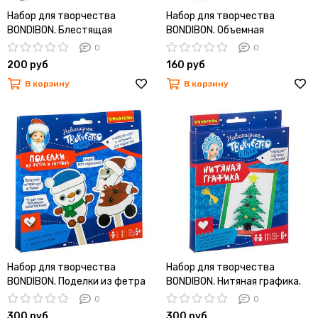
Набор для творчества
Набор для творчества
BONDIBON. Блестящая
BONDIBON. Объемная
аппликация
раскраска Снегурочка.
0
0
200 руб
160 руб
В корзину
В корзину
Набор для творчества
Набор для творчества
BONDIBON. Поделки из фетра
BONDIBON. Нитяная графика.
и картона (Дед Мороз и
Картина из ниток Новогодняя
0
0
Снеговичок)
Ёлочка.
300 руб
300 руб