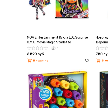
MGA Entertainment Кукла LOL Surprise
Нового
O.M.G. Movie Magic Starlette
Деревя
высота
0
6 890 руб
780 ру
В корзину
В к