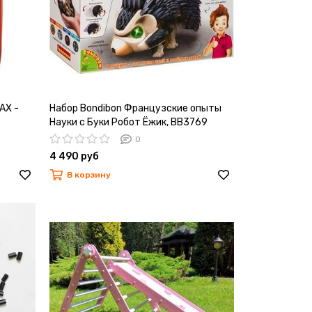
AX -
Набор Bondibon Французские опыты
Науки с Буки Робот Ёжик, ВВ3769
0
4 490 руб
В корзину