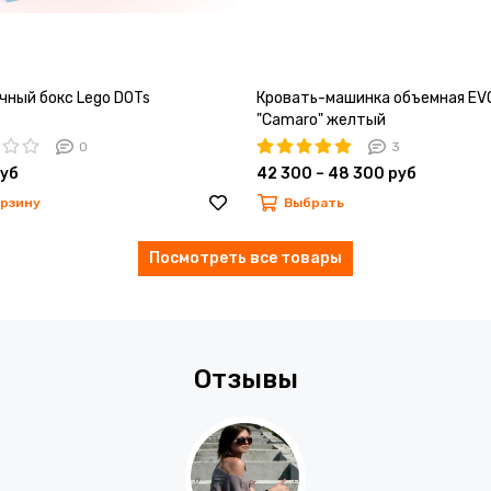
чный бокс Lego DOTs
Кровать-машинка объемная EV
"Camaro" желтый
0
3
руб
42 300 – 48 300 руб
орзину
Выбрать
Посмотреть все товары
Отзывы