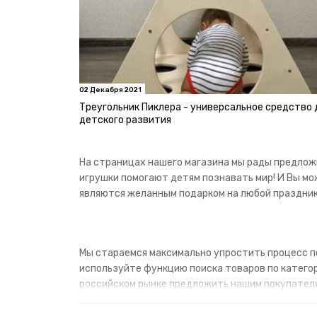
02 Декабря 2021
Треугольник Пиклера - универсальное средство 
детского развития
На страницах нашего магазина мы рады предлож
игрушки помогают детям познавать мир! И Вы м
являются желанным подарком на любой праздник!
Мы стараемся максимально упростить процесс по
используйте функцию поиска товаров по категори
российском рынке предложить нашим покупателя
оптимальному сочетанию цены, качества, надеж