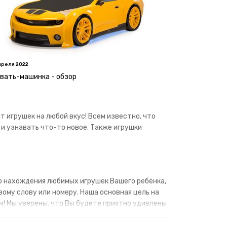
преля 2022
вать-машинка - обзор
 игрушек на любой вкус! Всем известно, что
и узнавать что-то новое. Также игрушки
о нахождения любимых игрушек Вашего ребёнка,
вому слову или номеру. Наша основная цель на
! Мы уверены, что Вы будете приятно удивлены