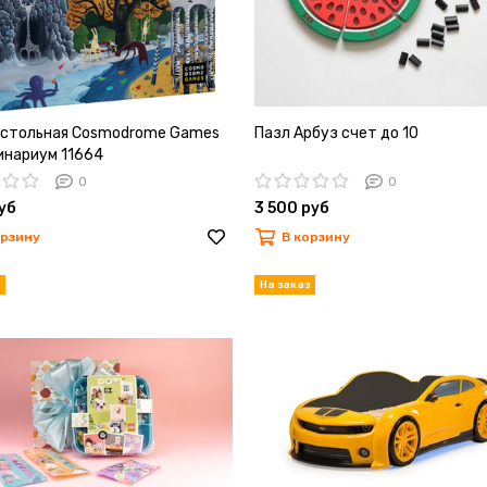
астольная Cosmodrome Games
Пазл Арбуз счет до 10
нариум 11664
0
0
руб
3 500 руб
орзину
В корзину