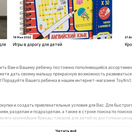
18 Мая 2022
21 А
для
Игры в дорогу для детей
Кро
ить Вам и Вашему ребенку постоянно пополняющийся ассортимент
ожете дать своему малышу прекрасную возможность развиваться 
 Порадуйте Вашего ребенка в нашем интернет-магазине Toyfirst.
купки и создать привлекательные условия для Вас. Для быстрог
ям, разделам и подразделам, а также в строке поиска по поиско
м все крупнейшие бренды товаров для детей по доступным ценам
ности и скорости в выполнении Вашего заказа.