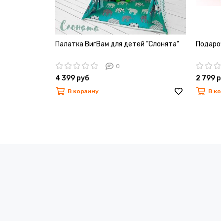
Палатка ВигВам для детей "Слонята"
Подаро
0
4 399 руб
2 799 
В корзину
В к