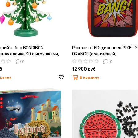
дний набор BONDIBON.
Рюкзак с LED-дисплеем PIXEL M
нная ёлочка 3D с игрушками,
ORANGE (оранжевый)
 22см
0
0
б
12 900 руб
орзину
В корзину