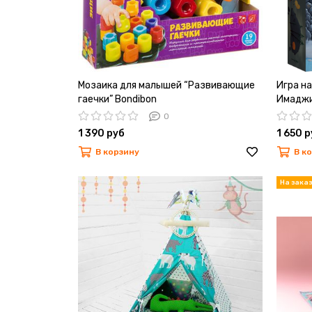
Мозаика для малышей “Развивающие
Игра н
гаечки” Bondibon
Имаджи
0
1 390 руб
1 650 
В корзину
В к