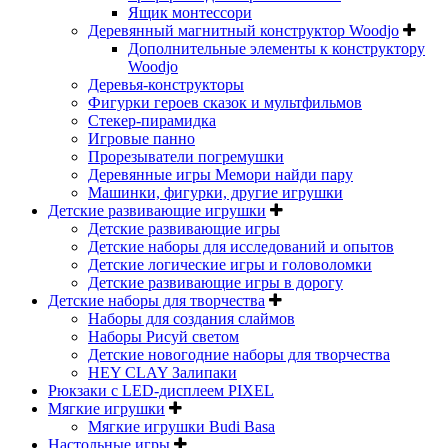
Ящик монтессори
Деревянный магнитный конструктор Woodjo
Дополнительные элементы к конструктору
Woodjo
Деревья-конструкторы
Фигурки героев сказок и мультфильмов
Стекер-пирамидка
Игровые панно
Прорезыватели погремушки
Деревянные игры Мемори найди пару
Машинки, фигурки, другие игрушки
Детские развивающие игрушки
Детские развивающие игры
Детские наборы для исследований и опытов
Детские логические игры и головоломки
Детские развивающие игры в дорогу
Детские наборы для творчества
Наборы для создания слаймов
Наборы Рисуй светом
Детские новогодние наборы для творчества
HEY CLAY Залипаки
Рюкзаки с LED-дисплеем PIXEL
Мягкие игрушки
Мягкие игрушки Budi Basa
Настольные игры