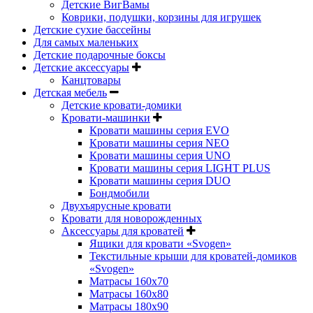
Детские ВигВамы
Коврики, подушки, корзины для игрушек
Детские сухие бассейны
Для самых маленьких
Детские подарочные боксы
Детские аксессуары
Канцтовары
Детская мебель
Детские кровати-домики
Кровати-машинки
Кровати машины серия EVO
Кровати машины серия NEO
Кровати машины серия UNO
Кровати машины серия LIGHT PLUS
Кровати машины серия DUO
Бондмобили
Двухъярусные кровати
Кровати для новорожденных
Аксессуары для кроватей
Ящики для кровати «Svogen»
Текстильные крыши для кроватей-домиков
«Svogen»
Матрасы 160х70
Матрасы 160х80
Матрасы 180х90