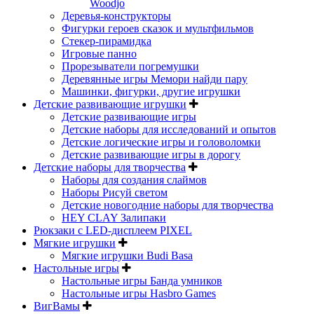
Woodjo
Деревья-конструкторы
Фигурки героев сказок и мультфильмов
Стекер-пирамидка
Игровые панно
Прорезыватели погремушки
Деревянные игры Мемори найди пару
Машинки, фигурки, другие игрушки
Детские развивающие игрушки
Детские развивающие игры
Детские наборы для исследований и опытов
Детские логические игры и головоломки
Детские развивающие игры в дорогу
Детские наборы для творчества
Наборы для создания слаймов
Наборы Рисуй светом
Детские новогодние наборы для творчества
HEY CLAY Залипаки
Рюкзаки с LED-дисплеем PIXEL
Мягкие игрушки
Мягкие игрушки Budi Basa
Настольные игры
Настольные игры Банда умников
Настольные игры Hasbro Games
ВигВамы