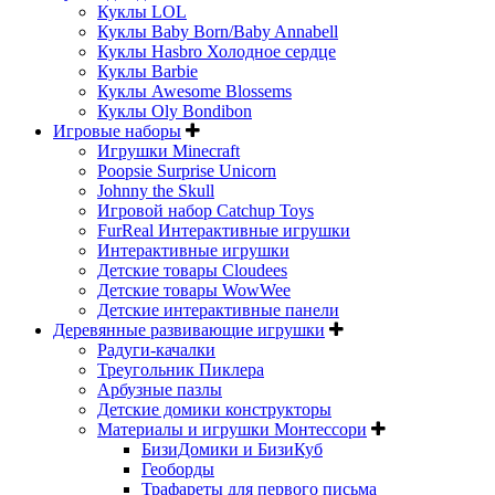
Куклы LOL
Куклы Baby Born/Baby Annabell
Куклы Hasbro Холодное сердце
Куклы Barbie
Куклы Awesome Blossems
Куклы Oly Bondibon
Игровые наборы
Игрушки Minecraft
Poopsie Surprise Unicorn
Johnny the Skull
Игровой набор Catchup Toys
FurReal Интерактивные игрушки
Интерактивные игрушки
Детские товары Cloudees
Детские товары WowWee
Детские интерактивные панели
Деревянные развивающие игрушки
Радуги-качалки
Треугольник Пиклера
Арбузные пазлы
Детские домики конструкторы
Материалы и игрушки Монтессори
БизиДомики и БизиКуб
Геоборды
Трафареты для первого письма