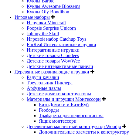
Куклы Barbie
Куклы Awesome Blossems
Куклы Oly Bondibon
Игровые наборы
Игрушки Minecraft
Poopsie Surprise Unicorn
Johnny the Skull
Игровой набор Catchup Toys
FurReal Интерактивные игрушки
Интерактивные игрушки
Детские товары Cloudees
Детские товары WowWee
Детские интерактивные панели
Деревянные развивающие игрушки
Радуги-качалки
Треугольник Пиклера
Арбузные пазлы
Детские домики конструкторы
Материалы и игрушки Монтессори
БизиДомики и БизиКуб
Геоборды
Трафареты для первого письма
Ящик монтессори
Деревянный магнитный конструктор Woodjo
Дополнительные элементы к конструктору