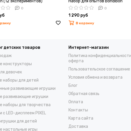
n (12 экспериментов)
Набор для опытов Bondibon
тория воды
"Строительные конструкции"
0
0
руб
1 290 руб
орзину
В корзину
г детских товаров
Интернет-магазин
родаж
Политика конфиденциальности
оферта
е конструкторы
Пользовательское соглашение
для девочек
Условия обмена и возврата
е наборы для детей
Блог
нные развивающие игрушки
Обратная связь
е развивающие игрушки
Оплата
е наборы для творчества
Контакты
и с LED-дисплеем PIXEL
Карта сайта
 игрушки для детей
Доставка
е настольные игры