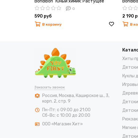
Bondibon "Юный химик: Растущее
Bondibo
Дерево"
Лабора
0
590 руб
2 190 
В корзину
В к
Катало
Хиты п
Детски
Куклы 
Игровы
Заказать звонок
Деревя
Россия
,
Москва
,
Каширское ш., 3,
корп. 2, стр. 9
Детски
Пн-Пт: с 09:00 до 21:00
Детски
Сб-Вс: с 10:00 до 20:00
Рюкзак
ООО «Магазин Хит»
Мягкие
Детски