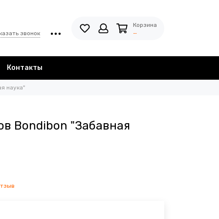
Корзина
…
казать звонок
Контакты
я наука"
ов Bondibon "Забавная
отзыв