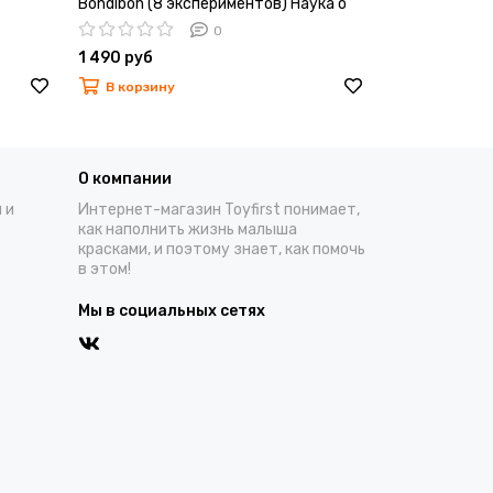
Bondibon (8 экспериментов) Наука о
Науки с Буки
вулканах
0
1 490 руб
1 790 руб
В корзину
В корзину
О компании
 и
Интернет-магазин Toyfirst понимает,
как наполнить жизнь малыша
красками, и поэтому знает, как помочь
в этом!
Мы в социальных сетях