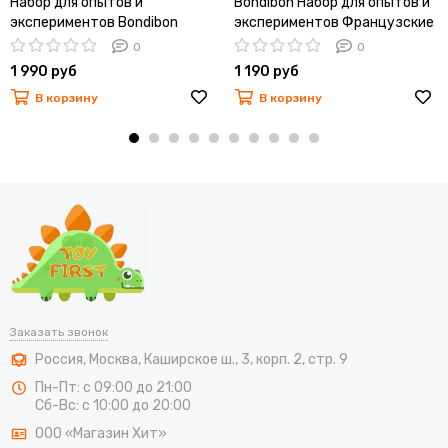
Набор для опытов и
Bondibon Набор для опытов и
экспериментов Bondibon
экспериментов Французские
Французские опыты Науки с
опыты Науки с Буки Охотники
0
0
Буки Солнечная система
за динозаврами
1 990 руб
1 190 руб
В корзину
В корзину
Заказать звонок
Россия
,
Москва
,
Каширское ш., 3, корп. 2, стр. 9
Пн-Пт: с 09:00 до 21:00
Сб-Вс: с 10:00 до 20:00
ООО «Магазин Хит»