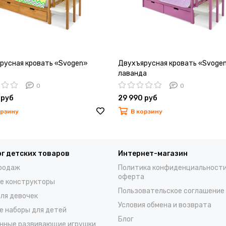
русная кровать «Svogen»
Двухъярусная кровать «Svoge
лаванда
0
0
 руб
29 990 руб
орзину
В корзину
г детских товаров
Интернет-магазин
родаж
Политика конфиденциальности
оферта
е конструкторы
Пользовательское соглашение
для девочек
Условия обмена и возврата
е наборы для детей
Блог
нные развивающие игрушки