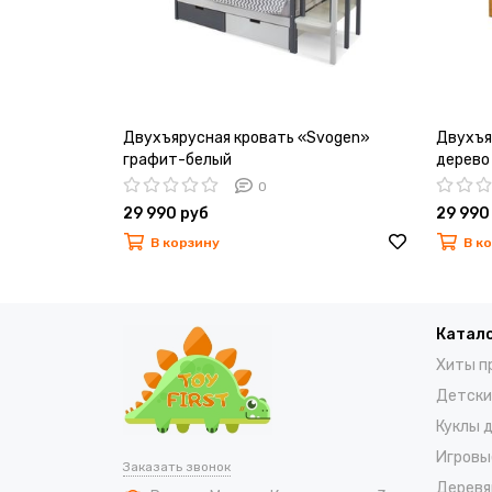
Двухъярусная кровать «Svogen»
Двухъя
графит-белый
дерево
0
29 990 руб
29 990
В корзину
В к
Катало
Хиты п
Детски
Куклы 
Игровы
Заказать звонок
Деревя