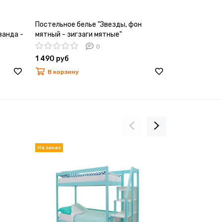
Постельное белье "Звезды, фон
Бортик для к
ванда -
мятный - зигзаги мятные"
ный"
0
1 490 руб
2 290 руб
В корзину
В корзину