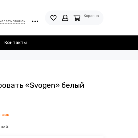
Корзина
…
казать звонок
Контакты
ровать «Svogen» белый
отзыв
дней.