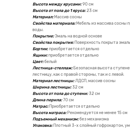
Высота между ярусами:
90 см
Высота от пола до 1 яруса:
23 см
Материал:
Массив сосны
Cвойства материала:
Мебель из массива сосны п
воды.
Покрытие:
Эмаль на водной основе
Cвойства покрытия:
Поверхность покрыта эмалью
Бортик
:
приобретается отдельно
Ящики:
приобретается отдельно
Цвет:
белый
Лестница-стеллаж:
Безопасная высота ступеней
лестницу, как с правой стороны, так и с левой.
Материал лестницы:
ЛДСП, массив сосны
Ширина лестницы:
32 см
Высота от пола до ступени:
32 см
Длина перила:
70 см
Матрас:
Приобретается отдельно
Высота матраса:
Рекомендуется не менее 15 см
Подъемный механизм:
без механизма
Упаковка:
Плотный 3-х слойный гофрокартон, у