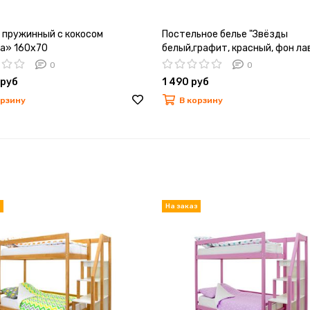
 пружинный с кокосом
Постельное белье "Звёзды
а» 160х70
белый,графит, красный, фон ла
зигзаги графит, лаванда, крас
0
0
 руб
1 490 руб
орзину
В корзину