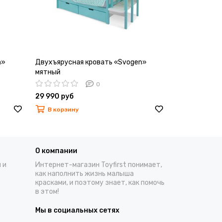
n»
Двухъярусная кровать «Svogen»
Двухъярусна
мятный
бежевый
0
29 990 руб
29 990 руб
В корзину
В корзину
О компании
 и
Интернет-магазин Toyfirst понимает,
как наполнить жизнь малыша
красками, и поэтому знает, как помочь
в этом!
Мы в социальных сетях