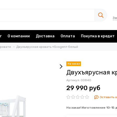
За
г
О компании
Доставка
Оплата
Покупка в кредит
кровати
Двухъярусная кровать «Svogen» белый
Двухъярусная к
Артикул:
00840
29 990 руб
Оставить 
На заказ! Изготовление 10-15 