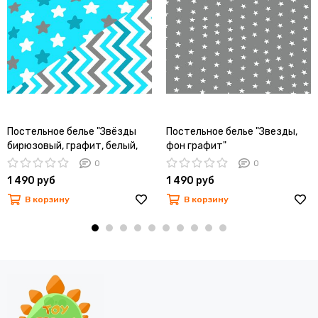
Постельное белье "Звёзды
Постельное белье "Звезды,
бирюзовый, графит, белый,
фон графит"
фон голубой - зигзаги
0
0
бирюзовый ,графит, голубой"
1 490 руб
1 490 руб
В корзину
В корзину