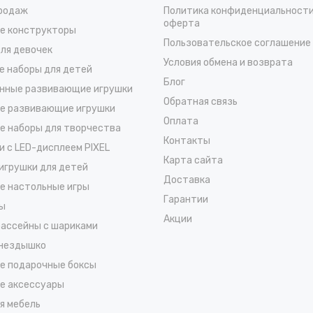
родаж
Политика конфиденциальности
оферта
е конструкторы
Пользовательское соглашение
для девочек
Условия обмена и возврата
е наборы для детей
Блог
нные развивающие игрушки
Обратная связь
е развивающие игрушки
Оплата
е наборы для творчества
Контакты
и с LED-дисплеем PIXEL
Карта сайта
 игрушки для детей
Доставка
е настольные игры
Гарантии
ы
Акции
бассейны c шариками
гнездышко
е подарочные боксы
е аксессуары
я мебель