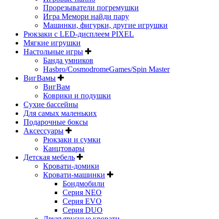
Прорезыватели погремушки
Игра Мемори найди пару
Машинки, фигурки, другие игрушки
Рюкзаки с LED-дисплеем PIXEL
Мягкие игрушки
Настольные игры
Банда умников
Hasbro/CosmodromeGames/Spin Master
ВигВамы
ВигВам
Коврики и подушки
Сухие бассейны
Для самых маленьких
Подарочные боксы
Аксессуары
Рюкзаки и сумки
Канцтовары
Детская мебель
Кровати-домики
Кровати-машинки
Бондмобили
Серия NEO
Серия EVO
Серия DUO
Двухъярусные кровати