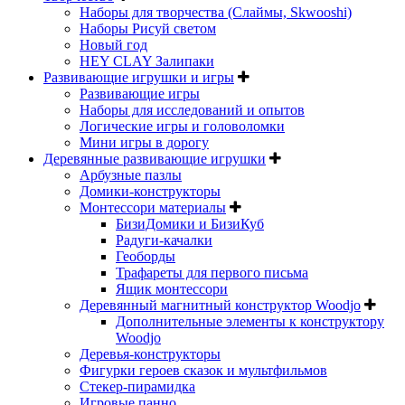
Наборы для творчества (Слаймы, Skwooshi)
Наборы Рисуй светом
Новый год
HEY CLAY Залипаки
Развивающие игрушки и игры
Развивающие игры
Наборы для исследований и опытов
Логические игры и головоломки
Мини игры в дорогу
Деревянные развивающие игрушки
Арбузные пазлы
Домики-конструкторы
Монтессори материалы
БизиДомики и БизиКуб
Радуги-качалки
Геоборды
Трафареты для первого письма
Ящик монтессори
Деревянный магнитный конструктор Woodjo
Дополнительные элементы к конструктору
Woodjo
Деревья-конструкторы
Фигурки героев сказок и мультфильмов
Стекер-пирамидка
Игровые панно