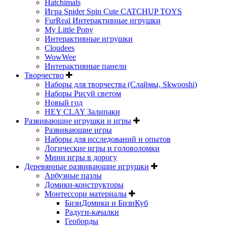
Hatchimals
Игра Spider Spin Cute CATCHUP TOYS
FurReal Интерактивные игрушки
My Little Pony
Интерактивные игрушки
Cloudees
WowWee
Интерактивные панели
Творчество
Наборы для творчества (Слаймы, Skwooshi)
Наборы Рисуй светом
Новый год
HEY CLAY Залипаки
Развивающие игрушки и игры
Развивающие игры
Наборы для исследований и опытов
Логические игры и головоломки
Мини игры в дорогу
Деревянные развивающие игрушки
Арбузные пазлы
Домики-конструкторы
Монтессори материалы
БизиДомики и БизиКуб
Радуги-качалки
Геоборды