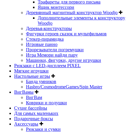
Трафареты для первого письма
Ящик монтессори
Деревянный магнитный конструктор Woodjo
Дополнительные элементы к конструктору
Woodjo
Деревья-конструкторы
Фигурки героев сказок и мультфильмов
Стекер-пирамидка
Игровые панно
Прорезыватели погремушки
Игра Мемори найди пару
Машинки, фигурки, другие игрушки
Рюкзаки с LED-дисплеем PIXEL
Мягкие игрушки
Настольные игры
Банда умников
Hasbro/CosmodromeGames/Spin Master
ВигВамы
ВигВам
Коврики и подушки
Сухие бассейны
Для самых маленьких
Подарочные боксы
Аксессуары
Рюкзаки и сумки