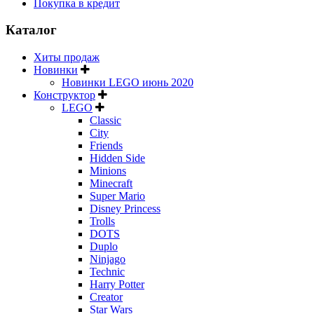
Покупка в кредит
Каталог
Хиты продаж
Новинки
Новинки LEGO июнь 2020
Конструктор
LEGO
Classic
City
Friends
Hidden Side
Minions
Minecraft
Super Mario
Disney Princess
Trolls
DOTS
Duplo
Ninjago
Technic
Harry Potter
Creator
Star Wars