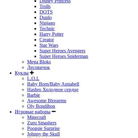
Disney Princess
Trolls
DOTS
Duplo
Ninjago
Technic
Harry Potter
Creator
Star Wars
Super Heroes Avengers
Super Heroes Spiderman
Mega Bloks
Лесовичок
Куклы
L.O.L
Baby Born/Baby Annabell
Hasbro Холодное сердце
Barbie
Awesome Blossems
Oly Bondibon
Игровые наборы
Minecraft
Zuru Smashers
Poopsie Surprise
Johnny the Skull