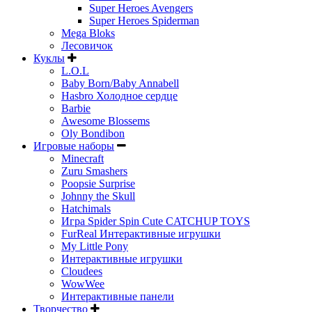
Super Heroes Avengers
Super Heroes Spiderman
Mega Bloks
Лесовичок
Куклы
L.O.L
Baby Born/Baby Annabell
Hasbro Холодное сердце
Barbie
Awesome Blossems
Oly Bondibon
Игровые наборы
Minecraft
Zuru Smashers
Poopsie Surprise
Johnny the Skull
Hatchimals
Игра Spider Spin Cute CATCHUP TOYS
FurReal Интерактивные игрушки
My Little Pony
Интерактивные игрушки
Cloudees
WowWee
Интерактивные панели
Творчество