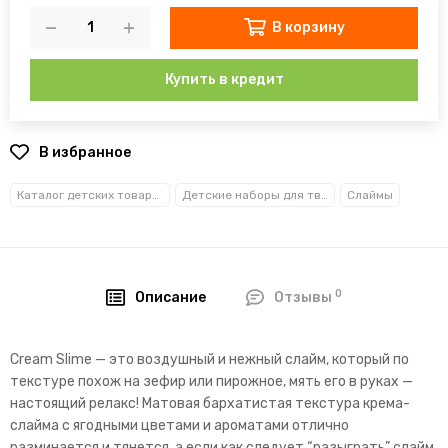
В корзину
Купить в кредит
В избранное
Каталог детских товаров
Детские наборы для творчества
Слаймы
0
Описание
Отзывы
Cream Slime — это воздушный и нежный слайм, который по
текстуре похож на зефир или пирожное, мять его в руках —
настоящий релакс! Матовая бархатистая текстура крема-
слайма с ягодными цветами и ароматами отлично
разминается и тянется, а если как следует “разыграть” слайм