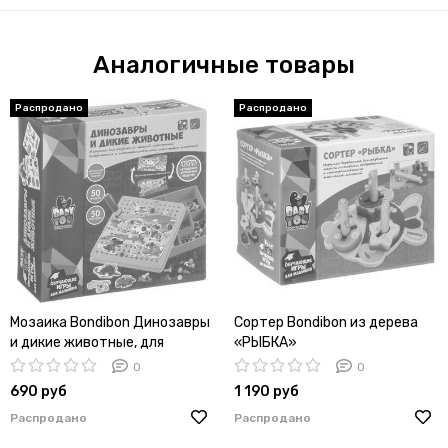
Аналогичные товары
Мозаика Bondibon Динозавры
Сортер Bondibon из дерева
и дикие животные, для
«РЫБКА»
малышей, с картинками-
0
0
шаблонами, фишками и
690 руб
1 190 руб
отверткой, ВВ3744
Распродано
Распродано