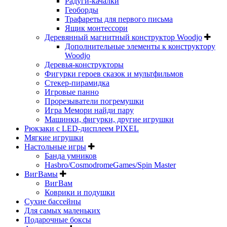
Радуги-качалки
Геоборды
Трафареты для первого письма
Ящик монтессори
Деревянный магнитный конструктор Woodjo
Дополнительные элементы к конструктору
Woodjo
Деревья-конструкторы
Фигурки героев сказок и мультфильмов
Стекер-пирамидка
Игровые панно
Прорезыватели погремушки
Игра Мемори найди пару
Машинки, фигурки, другие игрушки
Рюкзаки с LED-дисплеем PIXEL
Мягкие игрушки
Настольные игры
Банда умников
Hasbro/CosmodromeGames/Spin Master
ВигВамы
ВигВам
Коврики и подушки
Сухие бассейны
Для самых маленьких
Подарочные боксы