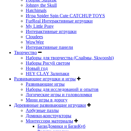
Johnny the Skull
Hatchimals
Игра Spider Spin Cute CATCHUP TOYS
FurReal Интерактивные игрушки
My Little Pony
Интерактивные игрушки
Cloudees
WowWee
Интерактивные панели
Творчество
Наборы для творчества (Слаймы, Skwooshi)
Наборы Рисуй светом
Новый год
HEY CLAY Залипаки
Развивающие игрушки и игры
Развивающие игры
Наборы для исследований и опытов
Логические игры и головоломки
Мини игры в дорогу
Деревянные развивающие игрушки
Арбузные пазлы
Домики-конструкторы
Монтессори материалы
БизиДомики и БизиКуб