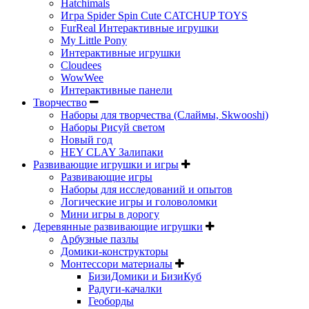
Hatchimals
Игра Spider Spin Cute CATCHUP TOYS
FurReal Интерактивные игрушки
My Little Pony
Интерактивные игрушки
Cloudees
WowWee
Интерактивные панели
Творчество
Наборы для творчества (Слаймы, Skwooshi)
Наборы Рисуй светом
Новый год
HEY CLAY Залипаки
Развивающие игрушки и игры
Развивающие игры
Наборы для исследований и опытов
Логические игры и головоломки
Мини игры в дорогу
Деревянные развивающие игрушки
Арбузные пазлы
Домики-конструкторы
Монтессори материалы
БизиДомики и БизиКуб
Радуги-качалки
Геоборды