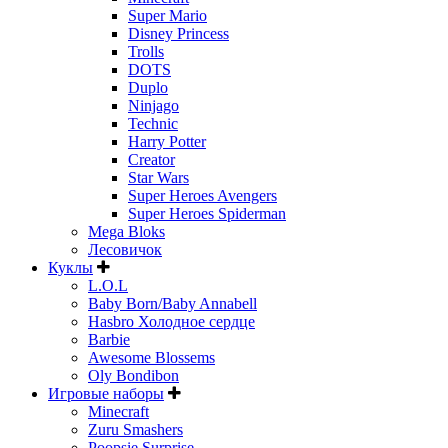
Super Mario
Disney Princess
Trolls
DOTS
Duplo
Ninjago
Technic
Harry Potter
Creator
Star Wars
Super Heroes Avengers
Super Heroes Spiderman
Mega Bloks
Лесовичок
Куклы
L.O.L
Baby Born/Baby Annabell
Hasbro Холодное сердце
Barbie
Awesome Blossems
Oly Bondibon
Игровые наборы
Minecraft
Zuru Smashers
Poopsie Surprise