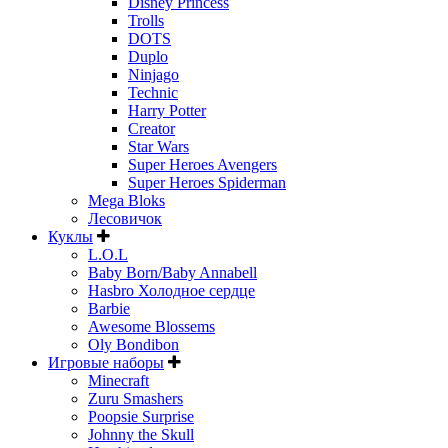
Disney Princess
Trolls
DOTS
Duplo
Ninjago
Technic
Harry Potter
Creator
Star Wars
Super Heroes Avengers
Super Heroes Spiderman
Mega Bloks
Лесовичок
Куклы
L.O.L
Baby Born/Baby Annabell
Hasbro Холодное сердце
Barbie
Awesome Blossems
Oly Bondibon
Игровые наборы
Minecraft
Zuru Smashers
Poopsie Surprise
Johnny the Skull