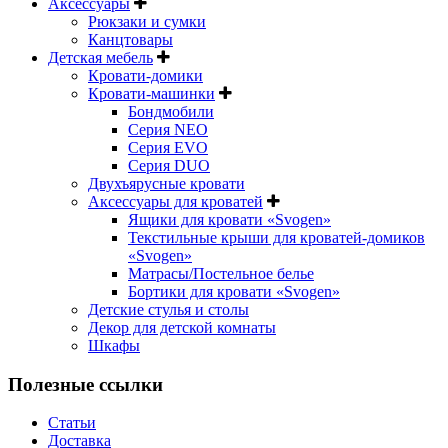
Аксессуары
Рюкзаки и сумки
Канцтовары
Детская мебель
Кровати-домики
Кровати-машинки
Бондмобили
Серия NEO
Серия EVO
Серия DUO
Двухъярусные кровати
Аксессуары для кроватей
Ящики для кровати «Svogen»
Текстильные крыши для кроватей-домиков
«Svogen»
Матрасы/Постельное белье
Бортики для кровати «Svogen»
Детские стулья и столы
Декор для детской комнаты
Шкафы
Полезные ссылки
Статьи
Доставка