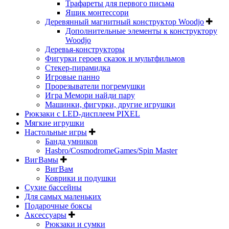
Трафареты для первого письма
Ящик монтессори
Деревянный магнитный конструктор Woodjo
Дополнительные элементы к конструктору
Woodjo
Деревья-конструкторы
Фигурки героев сказок и мультфильмов
Стекер-пирамидка
Игровые панно
Прорезыватели погремушки
Игра Мемори найди пару
Машинки, фигурки, другие игрушки
Рюкзаки с LED-дисплеем PIXEL
Мягкие игрушки
Настольные игры
Банда умников
Hasbro/CosmodromeGames/Spin Master
ВигВамы
ВигВам
Коврики и подушки
Сухие бассейны
Для самых маленьких
Подарочные боксы
Аксессуары
Рюкзаки и сумки