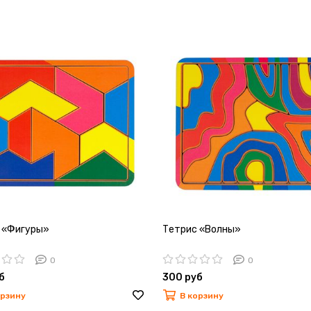
 «Фигуры»
Тетрис «Волны»
0
0
б
300 руб
орзину
В корзину