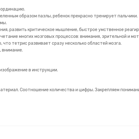
оординацию.
деленным образом пазлы, ребенок прекрасно тренирует пальчики.
мы.
ния, развить критическое мышление, быстрое умственное реагир
очетание многих мозговых процессов: внимания, зрительной и мо
, что тетрис развивает сразу несколько областей мозга.
, внимание.
 изображение в инструкции.
 материал. Соотношение количества и цифры. Закрепляем пониман