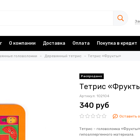
За
г
О компании
Доставка
Оплата
Покупка в кредит
вянные головоломки
Деревянный тетрис
Тетрис «Фрукты»
Тетрис «Фрукт
Артикул:
102104
340 руб
Оставить 
Тетрис – головоломка «Фрукты» 
гипоаллергенного материала.