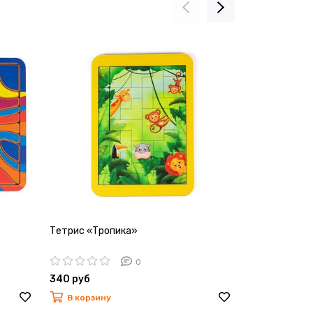
Тетрис «Тропика»
Тетрис «Нов
0
340 руб
340 руб
В корзину
В корзину