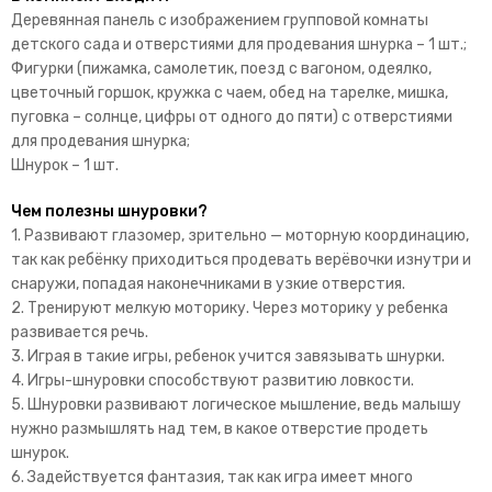
Деревянная панель с изображением групповой комнаты
детского сада и отверстиями для продевания шнурка – 1 шт.;
Фигурки (пижамка, самолетик, поезд с вагоном, одеялко,
цветочный горшок, кружка с чаем, обед на тарелке, мишка,
пуговка – солнце, цифры от одного до пяти) с отверстиями
для продевания шнурка;
Шнурок – 1 шт.
Чем полезны шнуровки?
1. Развивают глазомер, зрительно — моторную координацию,
так как ребёнку приходиться продевать верёвочки изнутри и
снаружи, попадая наконечниками в узкие отверстия.
2. Тренируют мелкую моторику. Через моторику у ребенка
развивается речь.
3. Играя в такие игры, ребенок учится завязывать шнурки.
4. Игры-шнуровки способствуют развитию ловкости.
5. Шнуровки развивают логическое мышление, ведь малышу
нужно размышлять над тем, в какое отверстие продеть
шнурок.
6. Задействуется фантазия, так как игра имеет много