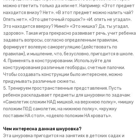
можно ответить только да или нет. Например: «Этот предмет
находится внизу? Нет». «В этот предмет можно налить чай?
Опять нет». «Это цветочный горшок?» «И. опять не угадал».
Это находится вверху? Мимо!» «Это мишка? Да, ты угадал,
здорово». Такая игра прекрасно развивает речь, учит ребенка
задавать вопросы, согласно определенным правилам,
формирует волевую саморегуляцию (действовать по
правилам), и мышление, что, безусловно, пригодится в школе.
4. Применять в конструировании. Используйте для
конструирования различные геоборды, счетные палочки.
Чтобы создавать конструкции было интереснее, можно
придумывать различные сюжеты.
5. Тренируем пространственные представления. Пусть
ребенок раскладывает предметы для шнуровки по задачам:
«Самолетик сложим НАД мишкой, на верхнюю полку», «мишку
положим ПОД самолетик, на нижнюю полку», «кружку
поставим НА стол», «одеяло положим НА кровать».
Чем интересна данная шнуровка?
Эта шнуровка пригодится на занятиях в детских садах и