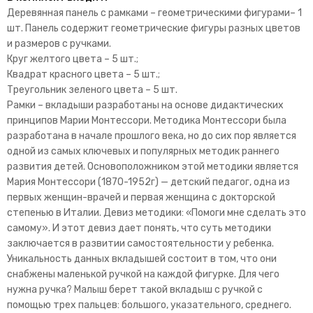
Деревянная панель с рамками – геометрическими фигурами– 1
шт. Панель содержит геометрические фигуры разных цветов
и размеров с ручками.
Круг желтого цвета – 5 шт.;
Квадрат красного цвета – 5 шт.;
Треугольник зеленого цвета – 5 шт.
Рамки – вкладыши разработаны на основе дидактических
принципов Марии Монтессори. Методика Монтессори была
разработана в начале прошлого века, но до сих пор является
одной из самых ключевых и популярных методик раннего
развития детей. Основоположником этой методики является
Мария Монтессори (1870-1952г) — детский педагог, одна из
первых женщин-врачей и первая женщина с докторской
степенью в Италии. Девиз методики: «Помоги мне сделать это
самому». И этот девиз дает понять, что суть методики
заключается в развитии самостоятельности у ребенка.
Уникальность данных вкладышей состоит в том, что они
снабжены маленькой ручкой на каждой фигурке. Для чего
нужна ручка? Малыш берет такой вкладыш с ручкой с
помощью трех пальцев: большого, указательного, среднего.