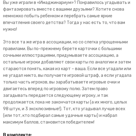
Вы уже играли в «Имаджинариум»? Понравилось угадывать и
фантазировать вместе с вашими друзьями? Хотите снова
немножко побыть ребенком и перебрать самые яркие
впечатления своего детства? Тогда у нас есть то, что вам
нужно!
Это все та же игра в ассоциации, но со слегка упрощенными
правилами. Вы по-прежнему берете карточки с большими
сочными иллюстрациями, придумываете ассоциацию, а
остальные игроки добавляют свои карты по аналогии и затем
стараются понять, какая из карт – ваша. Если все угадали или
не угадал никто, вы получаете игровой штраф, а если угадала
только часть игроков, вы зарабатываете игровые очки и
двигаетесь вперед по игровому полю. Затем право
загадывать передается следующему игроку, и так
продолжается, пока не закончатся карты (а их много, целых
98 штук, и 3 эксклюзивные!). Тот, кто угадывал лучше всех
(или тот, кто подбирал самые удачные карты) и набрал
максимум баллов, становится победителем!
В комплекте: