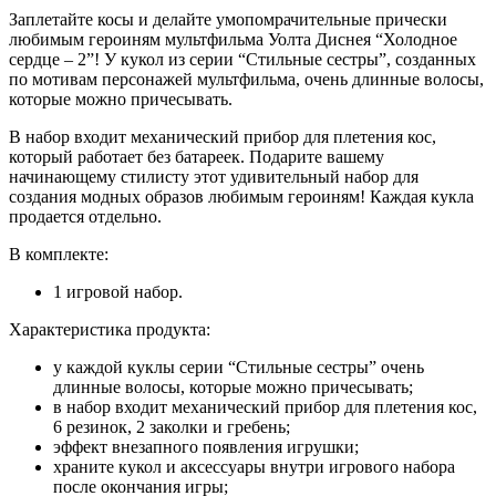
Заплетайте косы и делайте умопомрачительные прически
любимым героиням мультфильма Уолта Диснея “Холодное
сердце – 2”! У кукол из серии “Стильные сестры”, созданных
по мотивам персонажей мультфильма, очень длинные волосы,
которые можно причесывать.
В набор входит механический прибор для плетения кос,
который работает без батареек. Подарите вашему
начинающему стилисту этот удивительный набор для
создания модных образов любимым героиням! Каждая кукла
продается отдельно.
В комплекте:
1 игровой набор.
Характеристика продукта:
у каждой куклы серии “Стильные сестры” очень
длинные волосы, которые можно причесывать;
в набор входит механический прибор для плетения кос,
6 резинок, 2 заколки и гребень;
эффект внезапного появления игрушки;
храните кукол и аксессуары внутри игрового набора
после окончания игры;