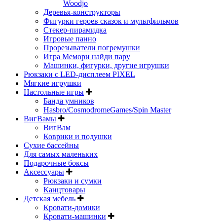
Woodjo
Деревья-конструкторы
Фигурки героев сказок и мультфильмов
Стекер-пирамидка
Игровые панно
Прорезыватели погремушки
Игра Мемори найди пару
Машинки, фигурки, другие игрушки
Рюкзаки с LED-дисплеем PIXEL
Мягкие игрушки
Настольные игры
Банда умников
Hasbro/CosmodromeGames/Spin Master
ВигВамы
ВигВам
Коврики и подушки
Сухие бассейны
Для самых маленьких
Подарочные боксы
Аксессуары
Рюкзаки и сумки
Канцтовары
Детская мебель
Кровати-домики
Кровати-машинки