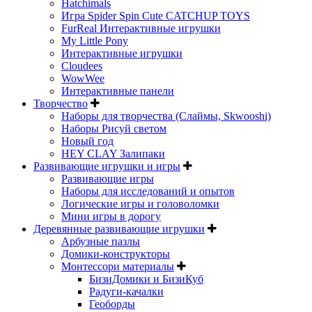
Hatchimals
Игра Spider Spin Cute CATCHUP TOYS
FurReal Интерактивные игрушки
My Little Pony
Интерактивные игрушки
Cloudees
WowWee
Интерактивные панели
Творчество
Наборы для творчества (Слаймы, Skwooshi)
Наборы Рисуй светом
Новый год
HEY CLAY Залипаки
Развивающие игрушки и игры
Развивающие игры
Наборы для исследований и опытов
Логические игры и головоломки
Мини игры в дорогу
Деревянные развивающие игрушки
Арбузные пазлы
Домики-конструкторы
Монтессори материалы
БизиДомики и БизиКуб
Радуги-качалки
Геоборды