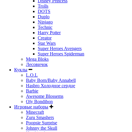
Disney Princess
Trolls
DOTS
Duplo
Ninjago
Technic
Harry Potter
Creator
Star Wars
Super Heroes Avengers
Super Heroes Spiderman
Mega Bloks
Лесовичок
Куклы
L.O.L
Baby Born/Baby Annabell
Hasbro Холодное сердце
Barbie
Awesome Blossems
Oly Bondibon
Игровые наборы
Minecraft
Zuru Smashers
Poopsie Surprise
Johnny the Skull