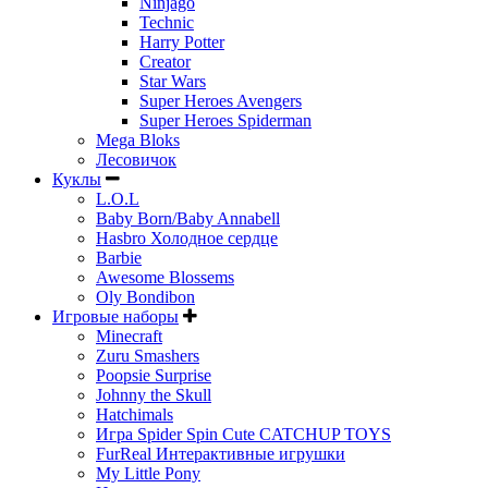
Ninjago
Technic
Harry Potter
Creator
Star Wars
Super Heroes Avengers
Super Heroes Spiderman
Mega Bloks
Лесовичок
Куклы
L.O.L
Baby Born/Baby Annabell
Hasbro Холодное сердце
Barbie
Awesome Blossems
Oly Bondibon
Игровые наборы
Minecraft
Zuru Smashers
Poopsie Surprise
Johnny the Skull
Hatchimals
Игра Spider Spin Cute CATCHUP TOYS
FurReal Интерактивные игрушки
My Little Pony