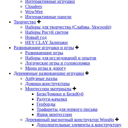
Интерактивные игрушки
Cloudees
WowWee
Интерактивные панели
Творчество
Наборы для творчества (Слаймы, Skwooshi)
Наборы Рисуй светом
Новый год
HEY CLAY Залипаки
Развивающие игрушки и игры
Развивающие игры
Наборы для исследований и опытов
Логические игры и головоломки
Мини игры в дорогу
Деревянные развивающие игрушки
Арбузные пазлы
Домики-конструкторы
Монтессори материалы
БизиДомики и БизиКуб
Радуги-качалки
Геоборды
Трафареты для первого письма
Ящик монтессори
Деревянный магнитный конструктор Woodjo
Дополнительные элементы к конструктору