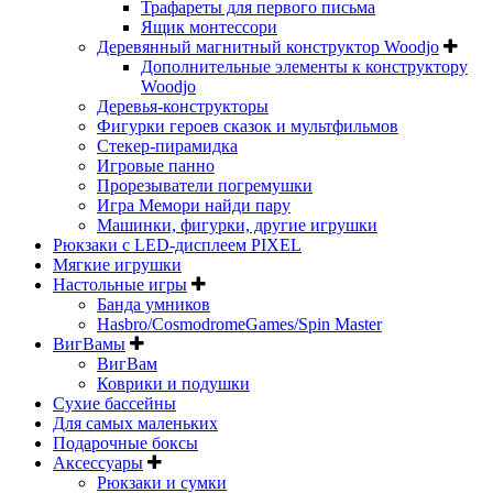
Трафареты для первого письма
Ящик монтессори
Деревянный магнитный конструктор Woodjo
Дополнительные элементы к конструктору
Woodjo
Деревья-конструкторы
Фигурки героев сказок и мультфильмов
Стекер-пирамидка
Игровые панно
Прорезыватели погремушки
Игра Мемори найди пару
Машинки, фигурки, другие игрушки
Рюкзаки с LED-дисплеем PIXEL
Мягкие игрушки
Настольные игры
Банда умников
Hasbro/CosmodromeGames/Spin Master
ВигВамы
ВигВам
Коврики и подушки
Сухие бассейны
Для самых маленьких
Подарочные боксы
Аксессуары
Рюкзаки и сумки