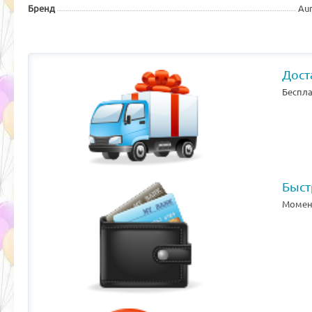
Бренд
Au
Дост
Беспла
Быст
Момент