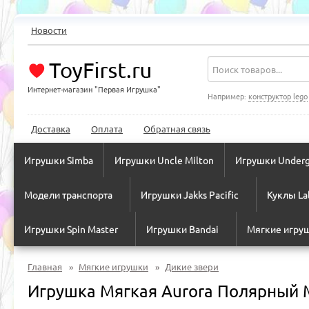
Новости
Интернет-магазин "Первая Игрушка"
Например:
конструктор lego
Доставка
Оплата
Обратная связь
Игрушки Simba
Игрушки Uncle Milton
Игрушки Underg
Модели транспорта
Игрушки Jakks Pacific
Куклы La
Игрушки Spin Master
Игрушки Bandai
Мягкие игру
Главная
»
Мягкие игрушки
»
Дикие звери
Игрушка Мягкая Aurora Полярный 