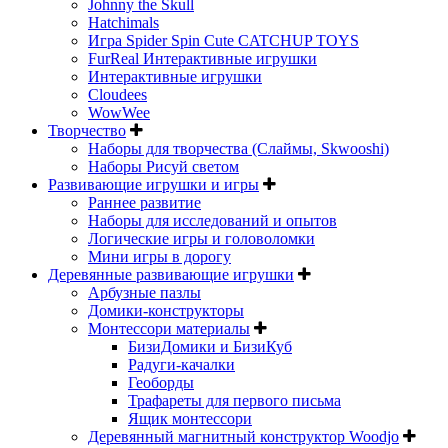
Johnny the Skull
Hatchimals
Игра Spider Spin Cute CATCHUP TOYS
FurReal Интерактивные игрушки
Интерактивные игрушки
Cloudees
WowWee
Творчество
Наборы для творчества (Слаймы, Skwooshi)
Наборы Рисуй светом
Развивающие игрушки и игры
Раннее развитие
Наборы для исследований и опытов
Логические игры и головоломки
Мини игры в дорогу
Деревянные развивающие игрушки
Арбузные пазлы
Домики-конструкторы
Монтессори материалы
БизиДомики и БизиКуб
Радуги-качалки
Геоборды
Трафареты для первого письма
Ящик монтессори
Деревянный магнитный конструктор Woodjo