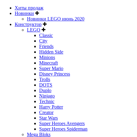
Хиты продаж
Новинки
Новинки LEGO июнь 2020
Конструктор
LEGO
Classic
City
Friends
Hidden Side
Minions
Minecraft
Super Mario
Disney Princess
Trolls
DOTS
Duplo
Ninjago
Technic
Harry Potter
Creator
Star Wars
Super Heroes Avengers
Super Heroes Spiderman
Mega Bloks