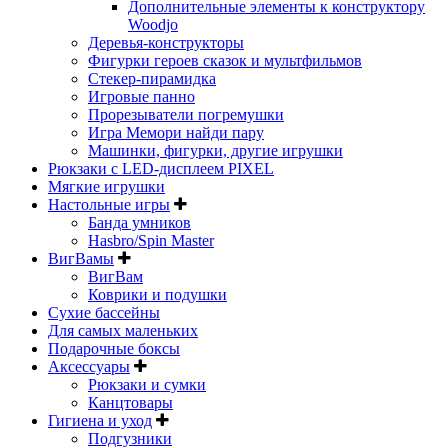
Дополнительные элементы к конструктору
Woodjo
Деревья-конструкторы
Фигурки героев сказок и мультфильмов
Стекер-пирамидка
Игровые панно
Прорезыватели погремушки
Игра Мемори найди пару
Машинки, фигурки, другие игрушки
Рюкзаки с LED-дисплеем PIXEL
Мягкие игрушки
Настольные игры
Банда умников
Hasbro/Spin Master
ВигВамы
ВигВам
Коврики и подушки
Сухие бассейны
Для самых маленьких
Подарочные боксы
Аксессуары
Рюкзаки и сумки
Канцтовары
Гигиена и уход
Подгузники