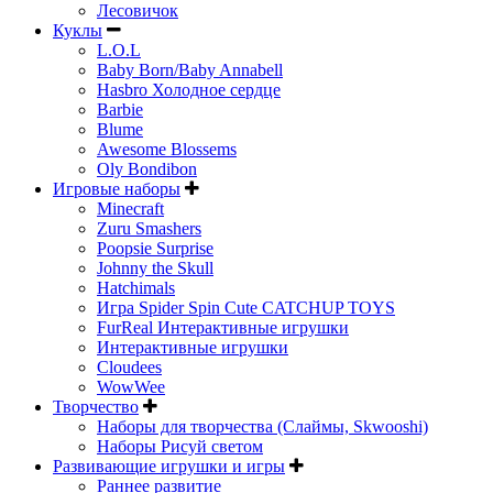
Лесовичок
Куклы
L.O.L
Baby Born/Baby Annabell
Hasbro Холодное сердце
Barbie
Blume
Awesome Blossems
Oly Bondibon
Игровые наборы
Minecraft
Zuru Smashers
Poopsie Surprise
Johnny the Skull
Hatchimals
Игра Spider Spin Cute CATCHUP TOYS
FurReal Интерактивные игрушки
Интерактивные игрушки
Cloudees
WowWee
Творчество
Наборы для творчества (Слаймы, Skwooshi)
Наборы Рисуй светом
Развивающие игрушки и игры
Раннее развитие