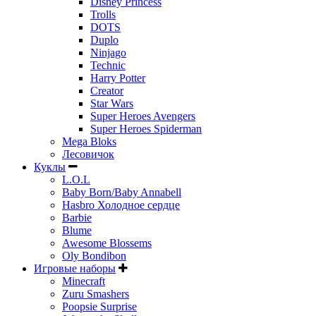
Disney Princess
Trolls
DOTS
Duplo
Ninjago
Technic
Harry Potter
Creator
Star Wars
Super Heroes Avengers
Super Heroes Spiderman
Mega Bloks
Лесовичок
Куклы
L.O.L
Baby Born/Baby Annabell
Hasbro Холодное сердце
Barbie
Blume
Awesome Blossems
Oly Bondibon
Игровые наборы
Minecraft
Zuru Smashers
Poopsie Surprise