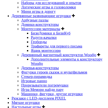
Наборы для исследований и опытов
Логические игры и головоломки
Мини игры в дорогу
Деревянные развивающие игрушки
Арбузные пазлы
Домики-конструкторы
Монтессори материалы
БизиДомики и БизиКуб
Радуги-качалки
Геоборды
Трафареты для первого письма
Ящик монтессори
Деревянный магнитный конструктор Woodjo
Дополнительные элементы к конструктору
Woodjo
Деревья-конструкторы
Фигурки героев сказок и мультфильмов
Стекер-пирамидка
Игровые панно
Прорезыватели погремушки
Игра Мемори найди пару
Машинки, фигурки, другие игрушки
Рюкзаки с LED-дисплеем PIXEL
Мягкие игрушки
Настольные игры