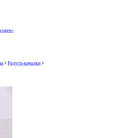
vogen»
лы
Радуги-качалки