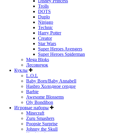
Disney Princess
Trolls
DOTS
Duplo
Ninjago
Technic
Harry Potter
Creator
Star Wars
Super Heroes Avengers
Super Heroes Spiderman
Mega Bloks
Лесовичок
Куклы
L.O.L
Baby Born/Baby Annabell
Hasbro Холодное сердце
Barbie
Awesome Blossems
Oly Bondibon
Игровые наборы
Minecraft
Zuru Smashers
Poopsie Surprise
Johnny the Skull