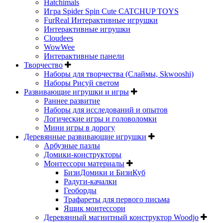
Hatchimals
Игра Spider Spin Cute CATCHUP TOYS
FurReal Интерактивные игрушки
Интерактивные игрушки
Cloudees
WowWee
Интерактивные панели
Творчество
Наборы для творчества (Слаймы, Skwooshi)
Наборы Рисуй светом
Развивающие игрушки и игры
Раннее развитие
Наборы для исследований и опытов
Логические игры и головоломки
Мини игры в дорогу
Деревянные развивающие игрушки
Арбузные пазлы
Домики-конструкторы
Монтессори материалы
БизиДомики и БизиКуб
Радуги-качалки
Геоборды
Трафареты для первого письма
Ящик монтессори
Деревянный магнитный конструктор Woodjo