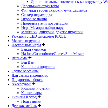
Дополнительные элементы к конструктору Wo
Деревья-конструкторы
Фигурки героев сказок и мультфильмов
Стекер-пирамидка
Игровые панно
Прорезыватели погремушки
Игра Мемори найди пару
Машинки, фигурки, другие игрушки
Рюкзаки с LED-дисплеем PIXEL
Мягкие игрушки
Настольные игры
Банда умников
Hasbro/CosmodromeGames/Spin Master
ВигВамы
ВигВам
Коврики и подушки
Сухие бассейны
Для самых маленьких
Подарочные боксы
Аксессуары
Рюкзаки и сумки
Канцтовары
Гигиена и уход
Подгузники
Детская мебель